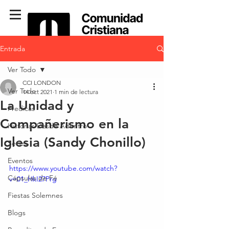
Entrada
Ver Todo
CCI LONDON
Ver Todo
14 oct 2021
1 min de lectura
La Unidad y
Predicas
Compañerismo en la
Historias Desde Adentro
Iglesia (Sandy Chonillo)
Series
Eventos
https://www.youtube.com/watch?
Cápsulas de Fé
v=01_HkI27Prg
Fiestas Solemnes
Blogs