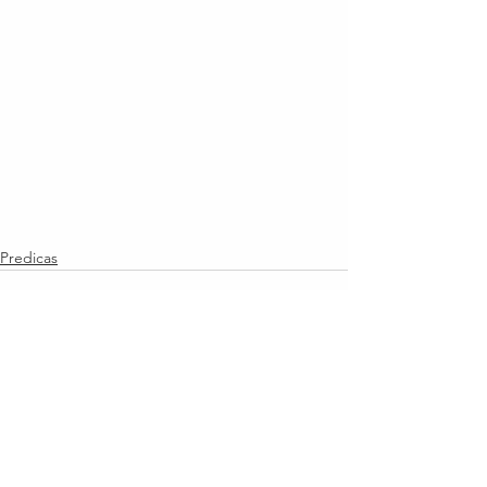
Predicas
Ver todo
Entradas recientes