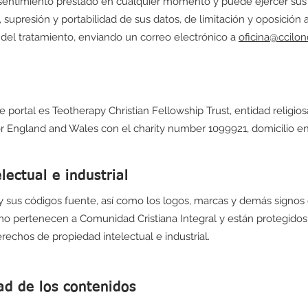
nsentimiento prestado en cualquier momento y puede ejercer su
, supresión y portabilidad de sus datos, de limitación y oposición 
 del tratamiento, enviando un correo electrónico a
oficina@ccilo
te portal es Teotherapy Christian Fellowship Trust, entidad religiosa
or England and Wales con el charity number 1099921, domicilio e
lectual e industrial
 y sus códigos fuente, así como los logos, marcas y demás signos 
o pertenecen a Comunidad Cristiana Integral y están protegidos 
echos de propiedad intelectual e industrial.
ad de los contenidos