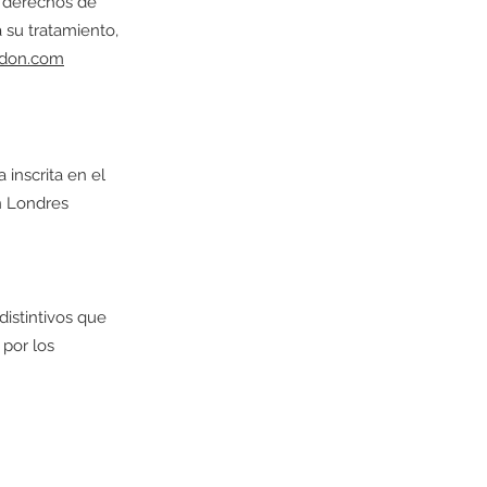
s derechos de
a su tratamiento,
ndon.com
 inscrita en el
n Londres
distintivos que
por los