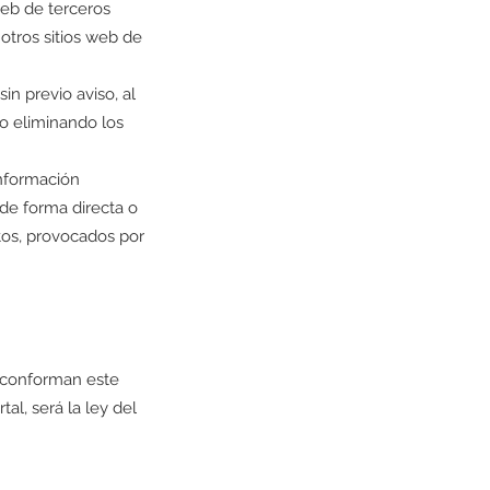
web de terceros
otros sitios web de
in previo aviso, al
o eliminando los
información
de forma directa o
tos, provocados por
e conforman este
al, será la ley del