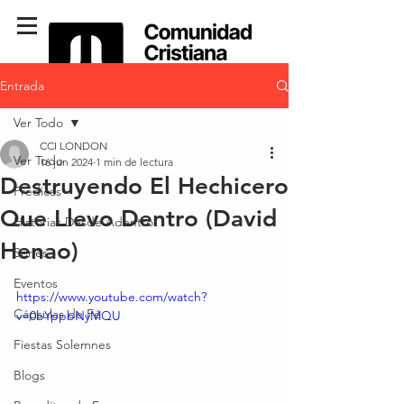
Entrada
Ver Todo
CCI LONDON
Ver Todo
16 jun 2024
1 min de lectura
Destruyendo El Hechicero
Predicas
Que Llevo Dentro (David
Historias Desde Adentro
Henao)
Series
Eventos
https://www.youtube.com/watch?
Cápsulas de Fé
v=0bYppbNyMQU
Fiestas Solemnes
Blogs