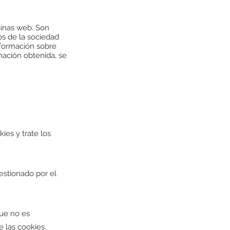
ginas web. Son
os de la sociedad
nformación sobre
mación obtenida, se
ies y trate los
estionado por el
que no es
e las cookies.