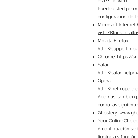
este sitio web.
Puede usted permit
configuración de l
Microsoft Internet
vista/Block-or-all
Mozilla Firefox:
http://support.moz
Chrome:
https://s
Safari:
http://safari.help
Opera:
http://help.opera
Además, también p
como las siguiente
Ghostery:
www.gho
Your Online Choic
A continuación se i
tipología y función: