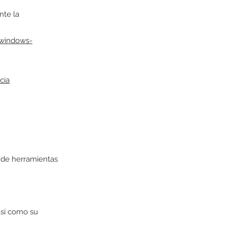
nte la
/windows-
cia
 de herramientas
 así como su