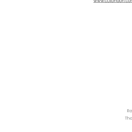
www.ccilondon.c
Re
The