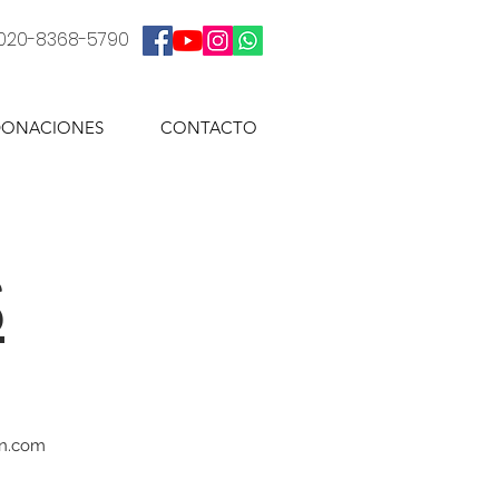
: 020-8368-5790
ONACIONES
CONTACTO
S
n.com