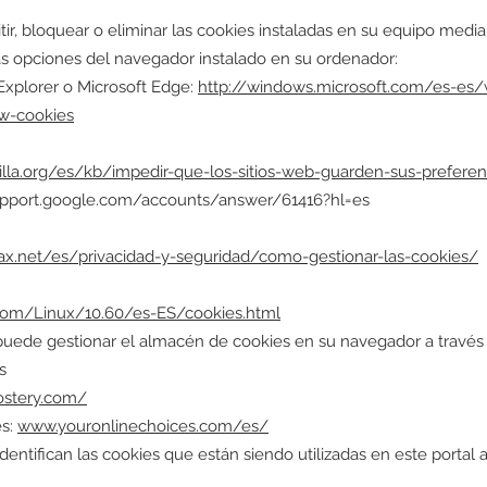
ir, bloquear o eliminar las cookies instaladas en su equipo media
as opciones del navegador instalado en su ordenador:
 Explorer o Microsoft Edge:
http://windows.microsoft.com/es-es
ow-cookies
illa.org/es/kb/impedir-que-los-sitios-web-guarden-sus-preferen
upport.google.com/accounts/answer/61416?hl=es
max.net/es/privacidad-y-seguridad/como-gestionar-las-cookies/
.com/Linux/10.60/es-ES/cookies.html
uede gestionar el almacén de cookies en su navegador a través
s
stery.com/
es:
www.youronlinechoices.com/es/
dentifican las cookies que están siendo utilizadas en este portal