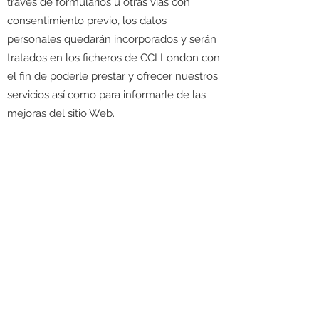
traves de formularios u otras vías con
consentimiento previo, los datos
personales quedarán incorporados y serán
tratados en los ficheros de CCI London con
el fin de poderle prestar y ofrecer nuestros
servicios así como para informarle de las
mejoras del sitio Web.
Le informamos también de que tendrá la
posibilidad en todo momento de ejercer
los derechos de acceso, rectificación,
cancelación, oposición, limitación y
portabilidad de sus datos de carácter
personal, de manera gratuita mediante
email a:
oficina@ccilondon.com
o en la
dirección: Veterans Hall, Osidge Ln, London
N14 5DU en el Reino Unido.
VOLVER AL INICIO