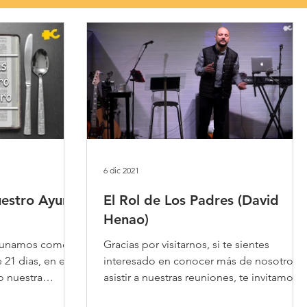
6 dic 2021
estro Ayuno
El Rol de Los Padres (David
Henao)
s unamos como
Gracias por visitarnos, si te sientes
 21 dias, en el
interesado en conocer más de nosotros y
o nuestra
asistir a nuestras reuniones, te invitamos a
que llenes el...