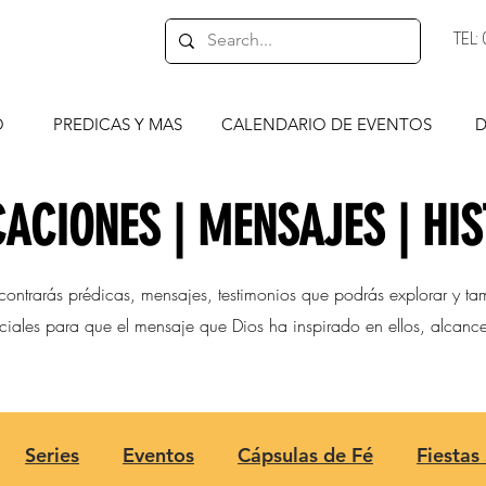
TEL
O
PREDICAS Y MAS
CALENDARIO DE EVENTOS
D
ACIONES | MENSAJES | HI
contrarás prédicas, mensajes, testimonios que podrás explorar y ta
ociales para que el mensaje que Dios ha inspirado en ellos, alcan
Series
Eventos
Cápsulas de Fé
Fiestas