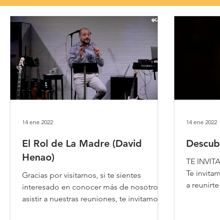
Bocaditos de Esperanza
14 ene 2022
14 ene 2022
El Rol de La Madre (David
Descub
Henao)
TE INVI
Te invita
Gracias por visitarnos, si te sientes
a reunirt
interesado en conocer más de nosotros y
evento, re
asistir a nuestras reuniones, te invitamos a
que llenes el...