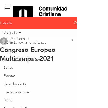
Entrada
Ver Todo
CCI LONDON
Ver Todo
17 oct 2021
1 min de lectura
Congreso Europeo
Predicas
Multicampus 2021
Historias Desde Adentro
Series
Eventos
Cápsulas de Fé
Fiestas Solemnes
Blogs