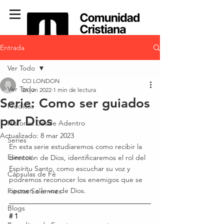
Entrada
Ver Todo
CCI LONDON
Ver Todo
26 jun 2022
1 min de lectura
Serie: Como ser guiados
Predicas
por Dios
Historias Desde Adentro
Actualizado:
8 mar 2023
Series
En esta serie estudiaremos como recibir la 
Eventos
dirección de Dios, identificaremos el rol del 
Espíritu Santo, como escuchar su voz y 
Cápsulas de Fé
podremos reconocer los enemigos que se 
oponen a la voz de Dios.  
Fiestas Solemnes
Blogs
# 1