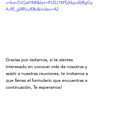
v=kvn7UQaFIMI&list=PLf2J1MTyXkpv028gGy
AJfE_jy0RUuf0lb&index=42
Gracias por visitarnos, si te sientes 
interesado en conocer más de nosotros y 
asistir a nuestras reuniones, te invitamos a 
que llenes el formulario que encuentras a 
continuación, Te esperamos!