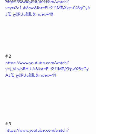
Bocaditos de Esperanza
https://www.youtube.com/watch?
v=yts2e1uh6mc&list=PLf2J1MTyXkpv028gGyA
JfE_jy0RUuf0lb&index=48
# 2
https://www.youtube.com/watch?
v=j_VLwbRHUiA&list=PLf2J1MTyXkpv028gGy
AJfE_jy0RUuf0lb&index=44
# 3
https://www.youtube.com/watch?