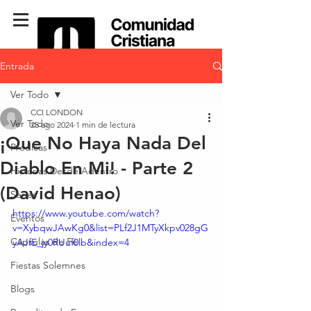
Entrada
Ver Todo
CCI LONDON
Ver Todo
25 ago 2024
1 min de lectura
¡Que No Haya Nada Del
Predicas
Diablo En Mi! - Parte 2
Historias Desde Adentro
(David Henao)
Series
https://www.youtube.com/watch?
Eventos
v=XybqwJAwKg0&list=PLf2J1MTyXkpv028gG
Cápsulas de Fé
yAJfE_jy0RUuf0lb&index=4
Fiestas Solemnes
Blogs