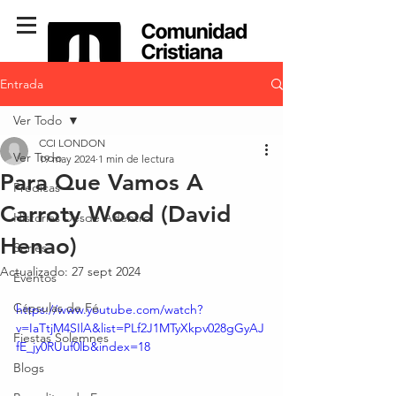
Entrada
Ver Todo
CCI LONDON
Ver Todo
19 may 2024
1 min de lectura
Para Que Vamos A
Predicas
Carroty Wood (David
Historias Desde Adentro
Henao)
Series
Actualizado:
27 sept 2024
Eventos
Cápsulas de Fé
https://www.youtube.com/watch?
v=IaTtjM4SIlA&list=PLf2J1MTyXkpv028gGyAJ
Fiestas Solemnes
fE_jy0RUuf0lb&index=18
Blogs