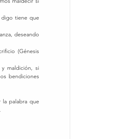
os maldecir si 
 digo tiene que 
ranza, deseando 
ficio (Génesis 
 maldición, si 
os bendiciones 
 la palabra que 
.