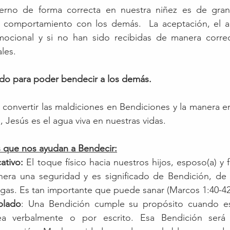
erno de forma correcta en nuestra niñez es de gran 
 comportamiento con los demás.  La aceptación, el am
mocional y si no han sido recibidas de manera correc
les.
do para poder bendecir a los demás.
 convertir las maldiciones en Bendiciones y la manera en
o, Jesús es el agua viva en nuestras vidas.
 que nos ayudan a Bendecir:
ativo: 
El toque físico hacia nuestros hijos, esposo(a) y f
nera una seguridad y es significado de Bendición, de 
agas. Es tan importante que puede sanar (Marcos 1:40-42
blado
: Una Bendición cumple su propósito cuando es
ea verbalmente o por escrito. Esa Bendición será t