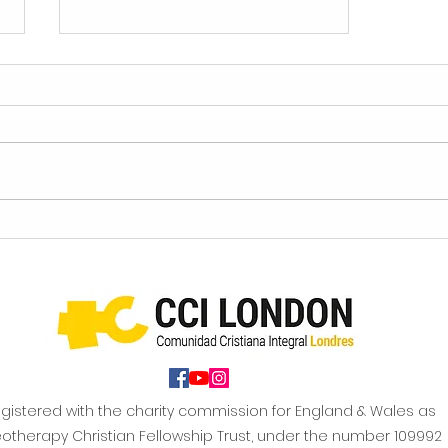
El Poder de lo que hablo
(Parte 1)
gistered with the charity commission for England & Wales as
otherapy Christian Fellowship Trust, under the number 109992