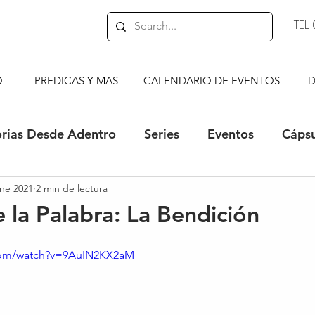
TEL
O
PREDICAS Y MAS
CALENDARIO DE EVENTOS
D
orias Desde Adentro
Series
Eventos
Cápsu
ne 2021
2 min de lectura
s
Bocaditos de Esperanza
 la Palabra: La Bendición
.com/watch?v=9AuIN2KX2aM