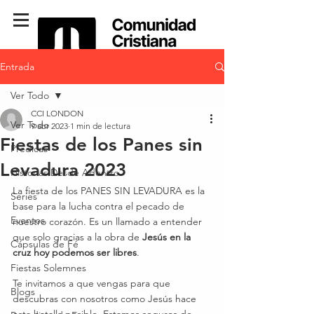
Entrada
Ver Todo
CCI LONDON
Ver Todo
9 abr 2023
1 min de lectura
Fiestas de los Panes sin
Predicas
Levadura 2023
Historias Desde Adentro
La fiesta de los PANES SIN LEVADURA
es la 
Series
base para la lucha contra el pecado de 
Eventos
nuestro corazón. Es un llamado a entender 
que solo gracias a la obra de
 Jesús en la 
Cápsulas de Fé
cruz hoy podemos ser libres
.
Fiestas Solemnes
Te invitamos a que vengas para que 
Blogs
descubras con nosotros como Jesús hace 