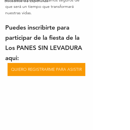
esta batalla posible. Estamos seguros de 
Bocaditos de Esperanza
que será un tiempo que transformará 
nuestras vidas.
Puedes inscribirte para 
participar de la fiesta de la 
Los PANES SIN LEVADURA 
aqui: 
QUIERO REGISTRARME PARA ASISTIR