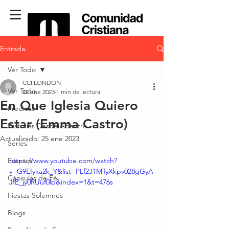
Entrada
Ver Todo
CCI LONDON
Ver Todo
22 ene 2023
1 min de lectura
En Que Iglesia Quiero
Predicas
Estar (Emma Castro)
Historias Desde Adentro
Actualizado:
25 ene 2023
Series
Eventos
https://www.youtube.com/watch?
v=G9EIyka2k_Y&list=PLf2J1MTyXkpv028gGyA
Cápsulas de Fé
JfE_jy0RUuf0lb&index=1&t=476s
Fiestas Solemnes
Blogs