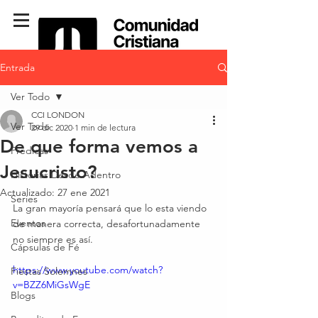
Entrada
Ver Todo
CCI LONDON
Ver Todo
29 dic 2020
1 min de lectura
De que forma vemos a
Predicas
Jesucristo?
Historias Desde Adentro
Actualizado:
27 ene 2021
Series
La gran mayoría pensará que lo esta viendo 
Eventos
de manera correcta, desafortunadamente 
no siempre es así.
Cápsulas de Fé
https://www.youtube.com/watch?
Fiestas Solemnes
v=BZZ6MiGsWgE
Blogs