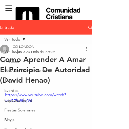
Entrada
Ver Todo
CCI LONDON
Ver Todo
25 jun 2023
1 min de lectura
Como Aprender A Amar
Predicas
El Principio De Autoridad
Historias Desde Adentro
(David Henao)
Series
Eventos
https://www.youtube.com/watch?
Cápsulas de Fé
v=fG78x8fyqWI
Fiestas Solemnes
Blogs