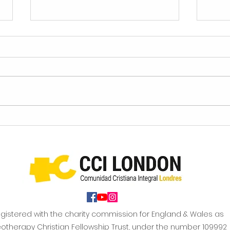
Inspirate Y Encuentra Tu
¿Cuá
Camino En El Evento De
Sant
Carreras Profesionales!
Crey
gistered with the charity commission for England & Wales as
otherapy Christian Fellowship Trust, under the number 109992