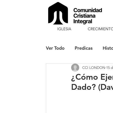
IGLESIA
CRECIMIENT
Ver Todo
Predicas
Hist
CCI LONDON
15 d
Fiestas Solemnes
Blog
¿Cómo Ejer
Dado? (Da