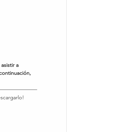
sistir a 
continuación, 
escargarlo!