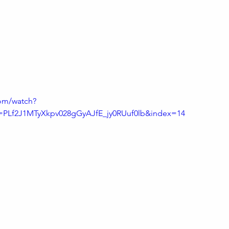
om/watch?
PLf2J1MTyXkpv028gGyAJfE_jy0RUuf0lb&index=14