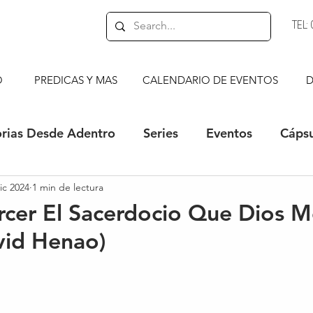
TEL
O
PREDICAS Y MAS
CALENDARIO DE EVENTOS
D
orias Desde Adentro
Series
Eventos
Cápsu
ic 2024
1 min de lectura
s
Bocaditos de Esperanza
cer El Sacerdocio Que Dios 
vid Henao)