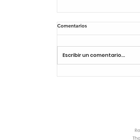
Comentarios
Escribir un comentario...
Get Inspired and Find Your
Path at the Careers Day
Event!
Re
The