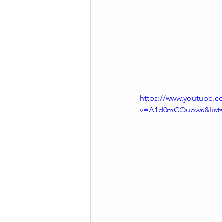
https://www.youtube.c
v=A1d0mCOubws&list=