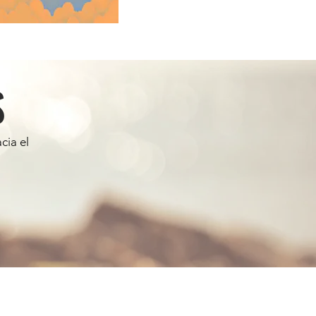
S
cia el