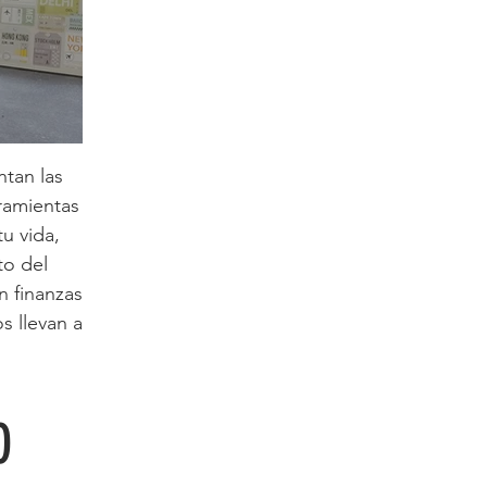
tan las
ramientas
u vida,
to del
n finanzas
s llevan a
O