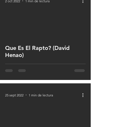
2 oct 2022
1 min de lectura
 video
Que Es El Rapto? (David
Henao)
25 sept 2022
1 min de lectura