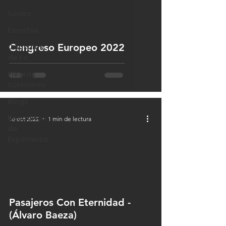
 video
Series
Eventos
Congreso Europeo 2022
Cápsulas
de Fé
Fiestas
Solemnes
Blogs
Bocaditos
16 oct 2022
1 min de lectura
de
Esperanza
 video
Pasajeros Con Eternidad -
(Álvaro Baeza)