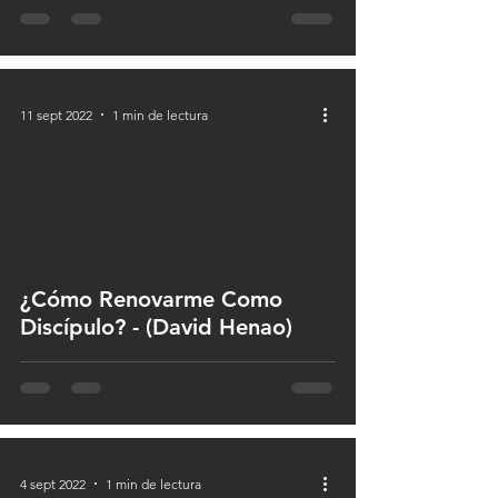
11 sept 2022
1 min de lectura
 video
¿Cómo Renovarme Como
Discípulo? - (David Henao)
4 sept 2022
1 min de lectura