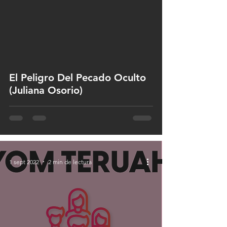
 video
El Peligro Del Pecado Oculto
(Juliana Osorio)
1 sept 2022
2 min de lectura