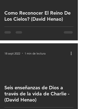
 video
Como Reconocer El Reino De
Los Cielos? (David Henao)
18 sept 2022
1 min de lectura
 video
Seis enseñanzas de Dios a
través de la vida de Charlie -
(David Henao)