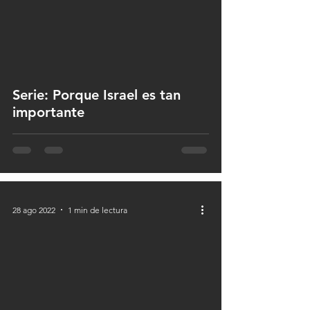
 video
Serie: Porque Israel es tan
importante
28 ago 2022
1 min de lectura
 video