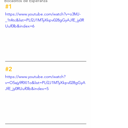
Bocaditos de Esperanza
#1
https://www.youtube.com/watch?v=o3MJ-
_1t4tc&list=PLf2J1MTyXkpv028gGyAJfE_jy0R
Uuf0lb&index=6
#2
https://www.youtube.com/watch?
v=O5ajy9RXI1o&list=PLf2J1MTyXkpv028gGyA
JfE_jy0RUuf0lb&index=5