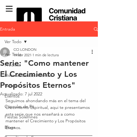
Entrada
Ver Todo
CCI LONDON
Ver Todo
19 abr 2021
1 min de lectura
Serie: "Como mantener
Predicas
El Crecimiento y Los
Historias Desde Adentro
Propósitos Eternos"
Series
Actualizado:
7 jul 2022
Eventos
Seguimos ahondando más en el tema del 
Cápsulas de Fé
Crecimiento Espiritual, aqui te presentamos 
esta serie que nos enseñará a como 
Fiestas Solemnes
mantener el Crecimiento y Los Propósitos 
Blogs
Eternos. 