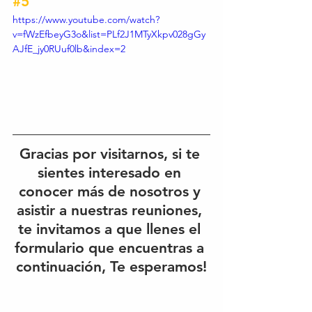
#5
https://www.youtube.com/watch?
v=fWzEfbeyG3o&list=PLf2J1MTyXkpv028gGy
AJfE_jy0RUuf0lb&index=2
Gracias por visitarnos, si te 
sientes interesado en 
conocer más de nosotros y 
asistir a nuestras reuniones, 
te invitamos a que llenes el 
formulario que encuentras a 
continuación, Te esperamos!