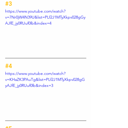
#3
https://www.youtube.com/watch?
v=7Nr0jW4N39U&list=PLf2J1MTyXkpv028gGy
AJfE_jy0RUuf0lb&index=4
#4
https://www.youtube.com/watch?
v=KHaZK3PAuTg&list=PLf2J1MTyXkpv028gG
yAJfE_jy0RUuf0lb&index=3