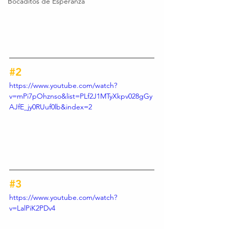
Bocaditos de Esperanza
#2
https://www.youtube.com/watch?
v=mPi7pOhznso&list=PLf2J1MTyXkpv028gGy
AJfE_jy0RUuf0lb&index=2
#3
https://www.youtube.com/watch?
v=LalPiK2PDv4