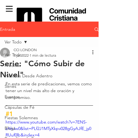
Entrada
Ver Todo
CCI LONDON
Ver Todo
7 jul 2022
1 min de lectura
Serie: "Cómo Subir de
Predicas
Nivel"
Historias Desde Adentro
En esta serie de predicaciones, vemos como 
Series
tener un nivel más alto de oración y 
Eventos
compromiso.
Cápsulas de Fé
#1
Fiestas Solemnes
https://www.youtube.com/watch?v=7ENS-
Blogs
zAhJw0&list=PLf2J1MTyXkpv028gGyAJfE_jy0
RUuf0lb&index=4