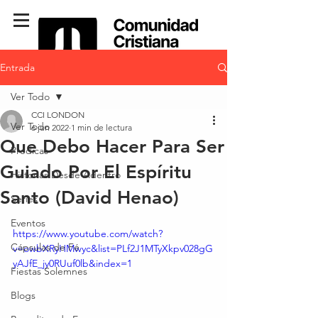
Entrada
Ver Todo
CCI LONDON
Ver Todo
6 jun 2022
1 min de lectura
Que Debo Hacer Para Ser
Predicas
Guiado Por El Espíritu
Historias Desde Adentro
Santo (David Henao)
Series
Eventos
https://www.youtube.com/watch?
Cápsulas de Fé
v=owbXRyHMwyc&list=PLf2J1MTyXkpv028gG
yAJfE_jy0RUuf0lb&index=1
Fiestas Solemnes
Blogs