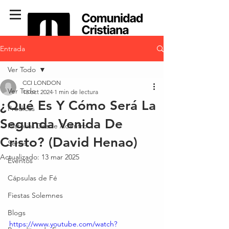
Entrada
Ver Todo
CCI LONDON
Ver Todo
13 oct 2024
1 min de lectura
¿Qué Es Y Cómo Será La
Predicas
Segunda Venida De
Historias Desde Adentro
Cristo? (David Henao)
Series
Actualizado:
13 mar 2025
Eventos
Cápsulas de Fé
Fiestas Solemnes
Blogs
https://www.youtube.com/watch?