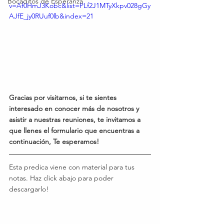
Bocaditos de Esperanza
v=Af0HmJ3Kobc&list=PLf2J1MTyXkpv028gGy
AJfE_jy0RUuf0lb&index=21
Gracias por visitarnos, si te sientes 
interesado en conocer más de nosotros y 
asistir a nuestras reuniones, te invitamos a 
que llenes el formulario que encuentras a 
continuación, Te esperamos!
Esta predica viene con material para tus 
notas. Haz click abajo para poder 
descargarlo!