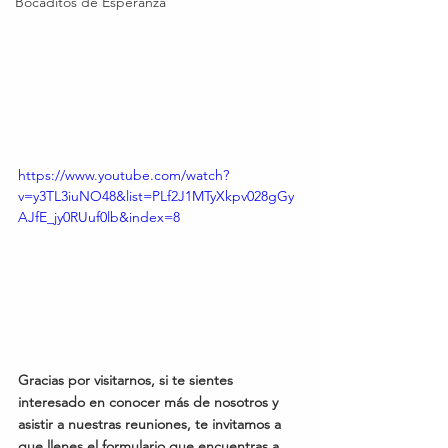
Bocaditos de Esperanza
https://www.youtube.com/watch?
v=y3TL3iuNO48&list=PLf2J1MTyXkpv028gGy
AJfE_jy0RUuf0lb&index=8
Gracias por visitarnos, si te sientes 
interesado en conocer más de nosotros y 
asistir a nuestras reuniones, te invitamos a 
que llenes el formulario que encuentras a 