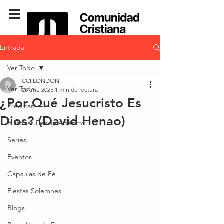
Entrada
Ver Todo
CCI LONDON
Ver Todo
26 ene 2025
1 min de lectura
¿Por Qué Jesucristo Es
Predicas
Dios? (David Henao)
Historias Desde Adentro
Series
Eventos
Cápsulas de Fé
Fiestas Solemnes
Blogs