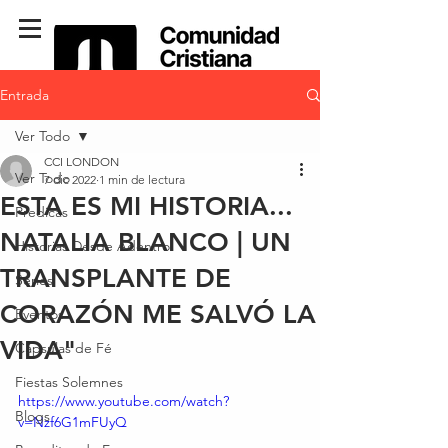
Entrada
Ver Todo
CCI LONDON
Ver Todo
7 dic 2022
1 min de lectura
ESTA ES MI HISTORIA...
Predicas
NATALIA BLANCO | UN
Historias Desde Adentro
TRANSPLANTE DE
Series
CORAZÓN ME SALVÓ LA
Eventos
VIDA"
Cápsulas de Fé
Fiestas Solemnes
https://www.youtube.com/watch?
Blogs
v=Nzf6G1mFUyQ