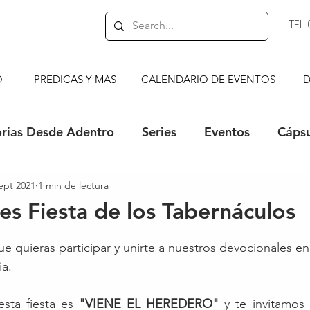
TEL
O
PREDICAS Y MAS
CALENDARIO DE EVENTOS
D
orias Desde Adentro
Series
Eventos
Cápsu
ept 2021
1 min de lectura
s
Bocaditos de Esperanza
es Fiesta de los Tabernáculos
 quieras participar y unirte a nuestros devocionales en
ia.
sta fiesta es 
"VIENE EL HEREDERO" 
y te invitamos