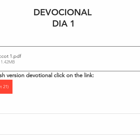
DEVOCIONAL 
DIA 1
ccot 1
.pdf
 1.42MB
sh version devotional click on the link:
t 21)