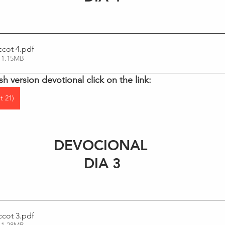
ccot 4
.pdf
 1.15MB
sh version devotional click on the link:
t 21)
DEVOCIONAL 
DIA 3
ccot 3
.pdf
 1.28MB