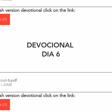
sh version devotional click on the link:
t 21)
DEVOCIONAL 
DIA 6
ccot 6
.pdf
 1.42MB
sh version devotional click on the link:
t 21)