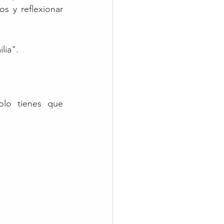
s y reflexionar 
lia".
lo tienes que 