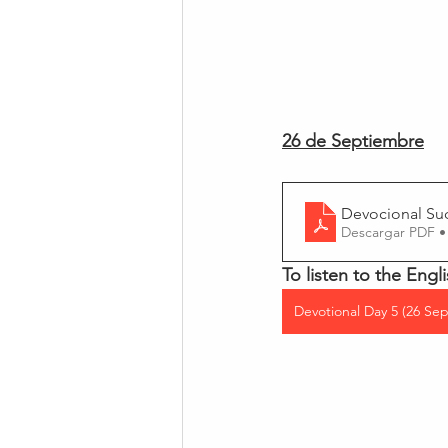
26 de Septiembre
Devocional Su
Descargar PDF •
To listen to the Engli
Devotional Day 5 (26 Sep