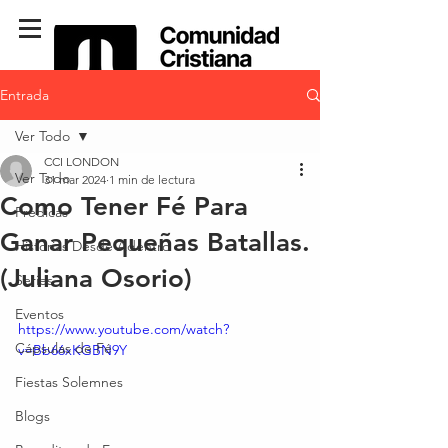
Entrada
Ver Todo
CCI LONDON
Ver Todo
31 mar 2024
1 min de lectura
Como Tener Fé Para
Predicas
Ganar Pequeñas Batallas.
Historias Desde Adentro
(Juliana Osorio)
Series
Eventos
https://www.youtube.com/watch?
Cápsulas de Fé
v=Bb66xKGBN9Y
Fiestas Solemnes
Blogs